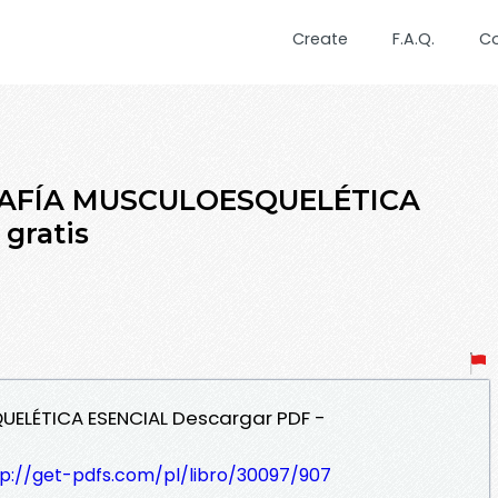
Create
F.A.Q.
C
GRAFÍA MUSCULOESQUELÉTICA
gratis
UELÉTICA ESENCIAL Descargar PDF -
tp://get-pdfs.com/pl/libro/30097/907