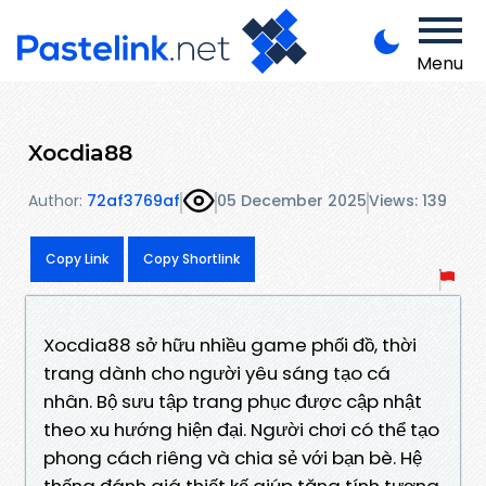
Menu
Xocdia88
Author:
72af3769af
05 December 2025
Views: 139
Copy Link
Copy Shortlink
Xocdia88 sở hữu nhiều game phối đồ, thời
trang dành cho người yêu sáng tạo cá
nhân. Bộ sưu tập trang phục được cập nhật
theo xu hướng hiện đại. Người chơi có thể tạo
phong cách riêng và chia sẻ với bạn bè. Hệ
thống đánh giá thiết kế giúp tăng tính tương