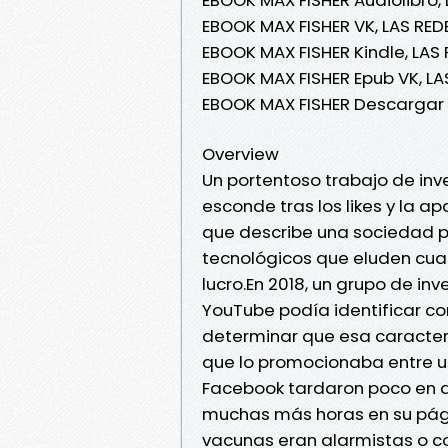
EBOOK MAX FISHER VK, LAS RED
EBOOK MAX FISHER Kindle, LAS
EBOOK MAX FISHER Epub VK, LA
EBOOK MAX FISHER Descargar 
Overview
Un portentoso trabajo de inv
esconde tras los likes y la ap
que describe una sociedad 
tecnológicos que eluden cualq
lucro.En 2018, un grupo de in
YouTube podía identificar c
determinar que esa caracterí
que lo promocionaba entre u
Facebook tardaron poco en d
muchas más horas en su pági
vacunas eran alarmistas o co