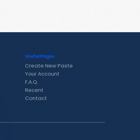
Useful Pages
Create New Paste
Your Account
F.A.Q.
Recent
Contact