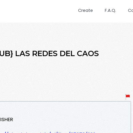
Create
F.A.Q.
C
PUB} LAS REDES DEL CAOS
ISHER