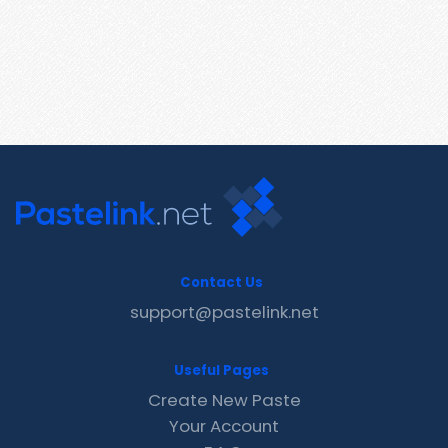
Contact Us
support@pastelink.net
Useful Pages
Create New Paste
Your Account