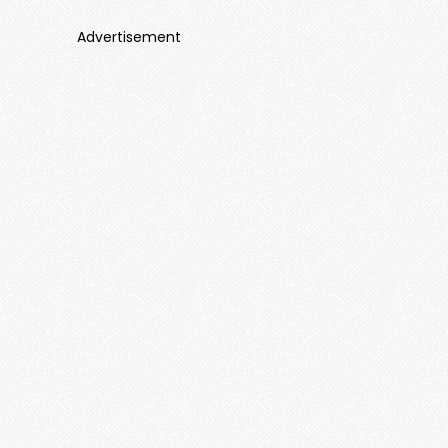
Advertisement