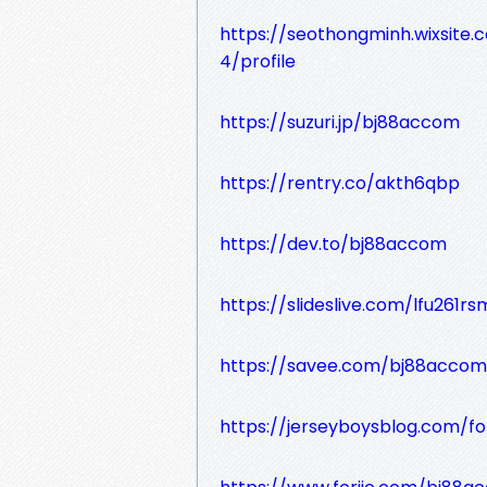
https://seothongminh.wixsite
4/profile
https://suzuri.jp/bj88accom
https://rentry.co/akth6qbp
https://dev.to/bj88accom
https://slideslive.com/lfu261
https://savee.com/bj88accom
https://jerseyboysblog.com/