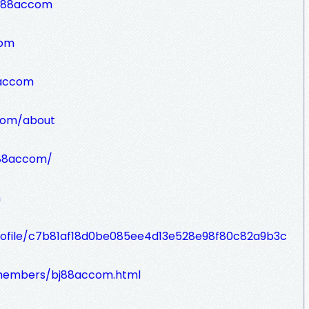
bj88accom
com
8accom
ccom/about
j88accom/
m
profile/c7b81af18d0be085ee4d13e528e98f80c82a9b3c
/members/bj88accom.html